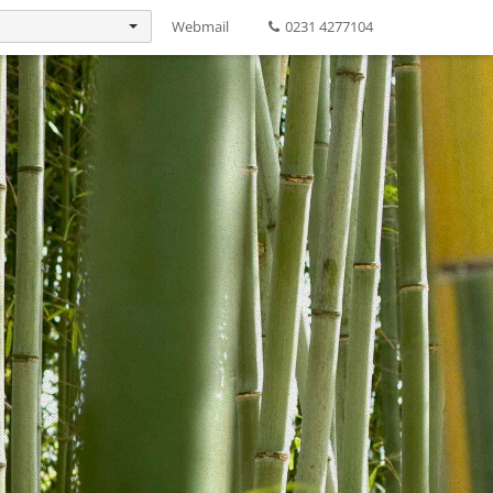
Webmail
0231 4277104