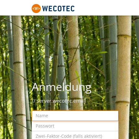
Anmeldung
server.wecotec.email